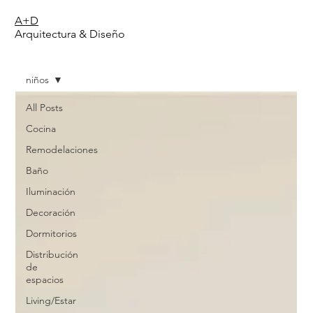
A+D
Arquitectura & Diseño
niños
All Posts
Cocina
Remodelaciones
Baño
Iluminación
Decoración
Dormitorios
Distribución
de
espacios
Living/Estar