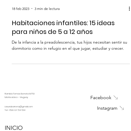
18 feb 2023
3 min de lectura
Habitaciones infantiles: 15 ideas
para niños de 5 a 12 años
De la infancia a la preadolescencia, tus hijos necesitan sentir su
dormitorio como in refugio en el que jugar, estudiar y crecer.
Rambla Tomas Berreta M763
Facebook
Montevideo - Uruguay
i.asurabarrena@gmail.com
Instagram
Tel:
+598 93 724 534