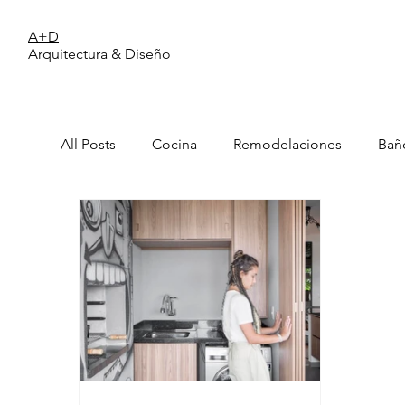
A+D
Arquitectura & Diseño
All Posts
Cocina
Remodelaciones
Bañ
Cerramientos
Materiales
Patio
M
Análisis de casas
Análisis, reflexiones