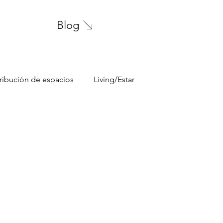
Blog
tribución de espacios
Living/Estar
pareja joven
Color y Pinturas
lavadero
s