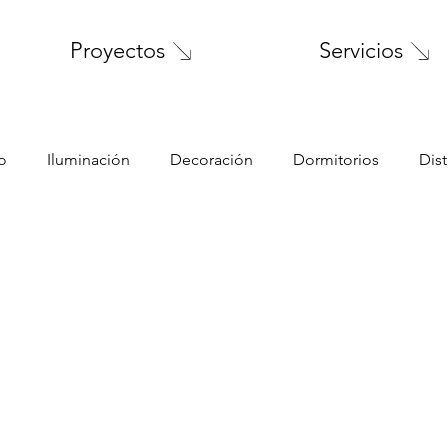
Servicios
Proyectos
o
Iluminación
Decoración
Dormitorios
Dis
uebles
niños
tercera edad
solteros
familia
Principios de diseño
Propiedades
espacios pequeño