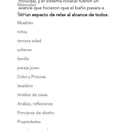
incluida), y el sistema cloacal fueron un 
Materiales
avance que hicieron que el baño pasara a 
Patio
ser 
un espacio de relax al alcance de todos.
Muebles
niños
tercera edad
solteros
familia
pareja joven
Color y Pinturas
lavadero
Análisis de casas
Análisis, reflexiones
Principios de diseño
Propiedades