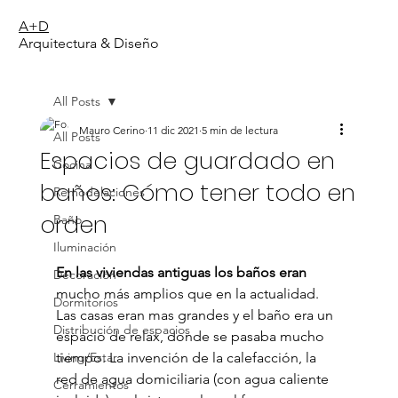
A+D
Arquitectura & Diseño
All Posts
Mauro Cerino
11 dic 2021
5 min de lectura
All Posts
Espacios de guardado en
Cocina
baños: Cómo tener todo en
Remodelaciones
orden
Baño
Iluminación
En las viviendas antiguas los baños eran
Decoración
mucho más amplios que en la actualidad. 
Dormitorios
Las casas eran mas grandes y el baño era un 
Distribución de espacios
espacio de relax, donde se pasaba mucho 
Living/Estar
tiempo. La invención de la calefacción, la 
red de agua domiciliaria (con agua caliente 
Cerramientos