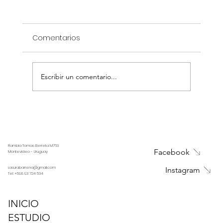
Comentarios
Escribir un comentario...
Qué tener en cuenta para reformar mi
baño (Parte 2)
Rambla Tomas Berreta M763
Facebook
Montevideo - Uruguay
i.asurabarrena@gmail.com
Instagram
Tel:
+598 93 724 534
INICIO
ESTUDIO