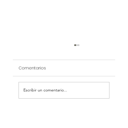
Comentarios
Escribir un comentario...
Qué tener en cuenta para reformar mi
baño (Parte 2)