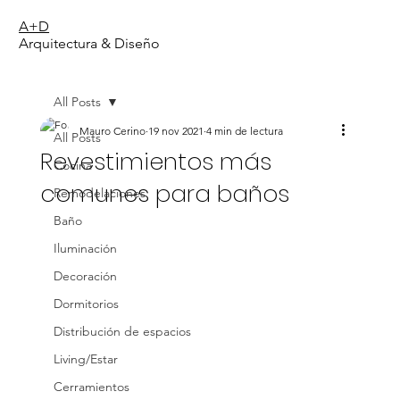
A+D
Arquitectura & Diseño
All Posts
Mauro Cerino
19 nov 2021
4 min de lectura
All Posts
Revestimientos más
Cocina
comunes para baños
Remodelaciones
Baño
Iluminación
Decoración
Dormitorios
Distribución de espacios
Living/Estar
Cerramientos