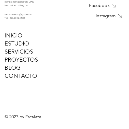
Rambla Tomas Berreta M763
Facebook
Montevideo - Uruguay
i.asurabarrena@gmail.com
Instagram
Tel:
+598 93 724 534
INICIO
ESTUDIO
SERVICIOS
PROYECTOS
BLOG
CONTACTO
© 2023 by Escalate