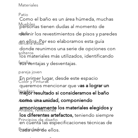
Materiales
Patio
Como el baño es un área húmeda, muchas 
Muebles
personas tienen dudas al momento de 
definir los revestimientos de pisos y paredes 
niños
en ellos. Por eso elaboramos esta guía 
tercera edad
donde reunimos una serie de opciones con 
solteros
los materiales más utilizados, identificando 
familia
sus ventajas y desventajas.
pareja joven
En primer lugar, desde este espacio 
Color y Pinturas
queremos mencionar que v
as a lograr un 
lavadero
mejor resultado si consideramos el baño 
como una unidad, componiendo 
Análisis de casas
armoniosamente los materiales elegidos y 
Análisis, reflexiones
los diferentes artefactos, 
teniendo siempre 
Principios de diseño
en cuenta las especificaciones técnicas de 
Propiedades
cada uno de ellos.