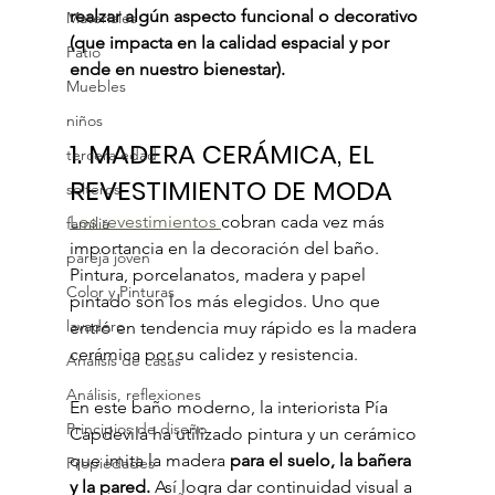
realzar algún aspecto funcional o decorativo 
Materiales
(que impacta en la calidad espacial y por 
Patio
ende en nuestro bienestar).
Muebles
niños
1. MADERA CERÁMICA, EL 
tercera edad
REVESTIMIENTO DE MODA
solteros
Los revestimientos 
cobran cada vez más 
familia
importancia en la decoración del baño. 
pareja joven
Pintura, porcelanatos, madera y papel 
Color y Pinturas
pintado son los más elegidos. Uno que 
lavadero
entró en tendencia muy rápido es la madera 
cerámica por su calidez y resistencia. 
Análisis de casas
Análisis, reflexiones
En este baño moderno, la interiorista Pía 
Principios de diseño
Capdevila ha utilizado pintura y un cerámico 
que imita la madera 
para el suelo, la bañera 
Propiedades
y la pared.
 Así logra dar continuidad visual a 