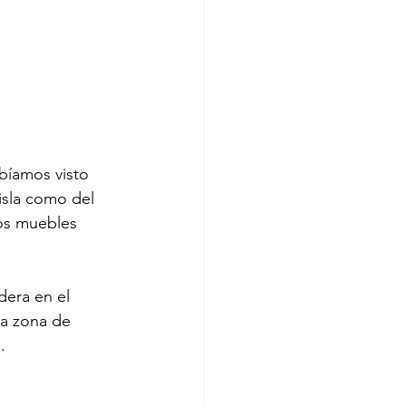
bíamos visto 
isla como del 
os muebles 
dera en el 
la zona de 
.