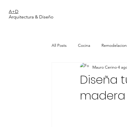
A+D
Arquitectura & Diseño
All Posts
Cocina
Remodelacion
Mauro Cerino
4 ag
Living/Estar
Cerramientos
Diseña t
madera
pareja joven
Color y Pinturas
espacios pequeños