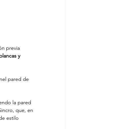
n previa 
blancas y 
nel pared de 
endo la pared 
Sincro, que, en 
e estilo 