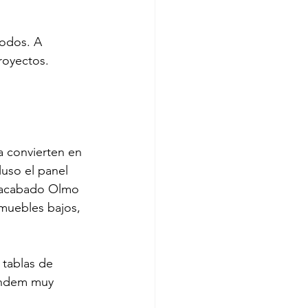
odos. A 
royectos.
 convierten en 
uso el panel 
n acabado Olmo 
muebles bajos, 
tablas de 
tándem muy 