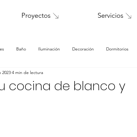
Servicios
Proyectos
es
Baño
Iluminación
Decoración
Dormitorios
o 2023
4 min de lectura
Materiales
Patio
Muebles
niños
tercera edad
u cocina de blanco y
lavadero
Análisis de casas
Análisis, reflexiones
Pri