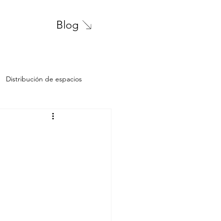
Blog
Distribución de espacios
solteros
familia
ncipios de diseño
Propiedades