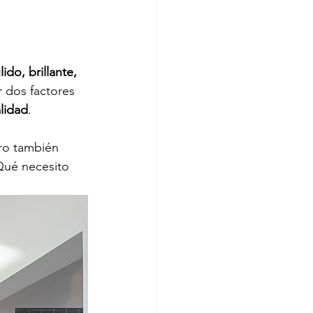
ido, brillante, 
 dos factores 
alidad
.
ero también 
Qué necesito 