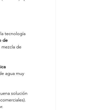
la tecnología 
o de 
a mezcla de 
ica 
 de agua muy 
buena solución 
 comerciales). 
r.