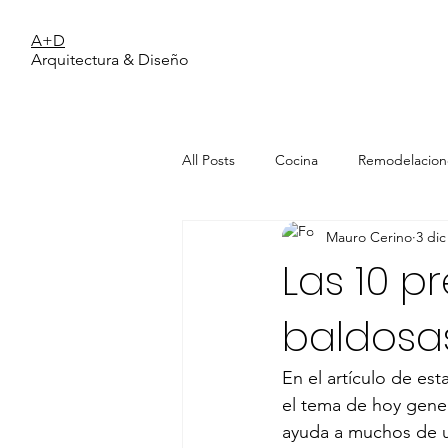
A+D
Arquitectura & Diseño
All Posts
Cocina
Remodelacion
Mauro Cerino
3 dic
Living/Estar
Cerramientos
Las 10 
baldosa
pareja joven
Color y Pinturas
En el artículo de e
espacios pequeños
el tema de hoy gener
ayuda a muchos de 