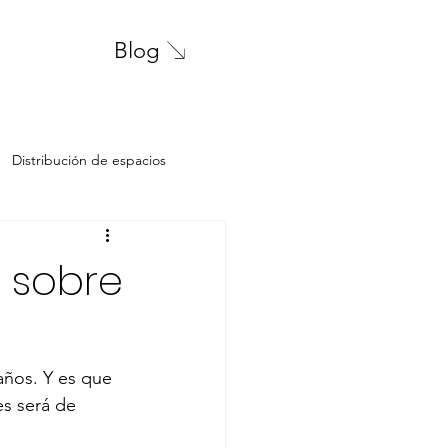
Blog
Distribución de espacios
solteros
familia
 sobre
ncipios de diseño
Propiedades
años. Y es que 
s será de 