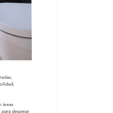
radas, 
ilidad, 
n áreas 
para despejar 