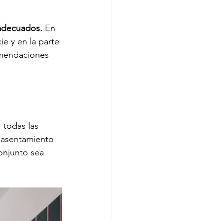
 adecuados.
 En 
e y en la parte 
omendaciones 
 todas las 
 asentamiento 
onjunto sea 