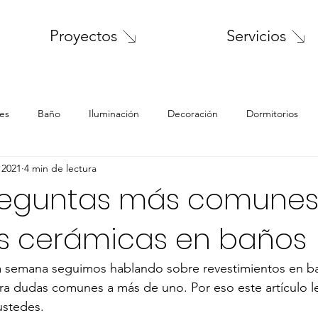
Servicios
Proyectos
es
Baño
Iluminación
Decoración
Dormitorios
 2021
4 min de lectura
Materiales
Patio
Muebles
niños
tercera edad
preguntas más comunes
s cerámicas en baños
lavadero
Análisis de casas
Análisis, reflexiones
Pri
sta semana seguimos hablando sobre revestimientos en b
a dudas comunes a más de uno. Por eso este artículo le
ustedes.