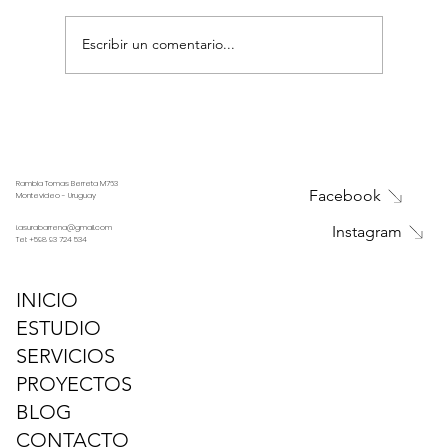
Escribir un comentario...
12 Pasos imprescindibles en una
reforma integral
Rambla Tomas Berreta M763
Facebook
Montevideo - Uruguay
i.asurabarrena@gmail.com
Instagram
Tel:
+598 93 724 534
INICIO
ESTUDIO
SERVICIOS
PROYECTOS
BLOG
CONTACTO