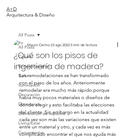
A+D
Arquitectura & Diseño
All Posts
Mauro Cerino
23 ago 2022
5 min de lectura
All Posts
¿Qué son los pisos de
Cocina
ingeniería de madera?
Remodelaciones
Las remodelaciones se han transformado 
Baño
con el paso de los años. Anteriormente 
Iluminación
remodelar era mucho más rápido porque 
Decoración
había muy pocos materiales o diseños de 
Dormitorios
dónde elegir y esto facilitaba las elecciones 
del cliente. Sin embargo en la actualidad 
Distribución de espacios
cada vez son más las variaciones que existen 
Living/Estar
entre un material y otro, y cada vez es más 
Cerramientos
complicado encontrar el que nos ayuda más 