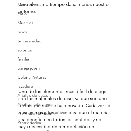
pero al mismo tiempo daña menos nuestro 
Materiales
entorno.
Patio
Muebles
niños
tercera edad
solteros
familia
pareja joven
Color y Pinturas
lavadero
Uno de los elementos más difícil de elegir 
Análisis de casas
son los materiales de piso, ya que son uno 
Análisis, reflexiones
de los que más se ha renovado. Cada vez se 
buscan más alternativas para que el material 
Principios de diseño
sea benéfico en todos los sentidos y no 
Propiedades
haya necesidad de remodelación en 