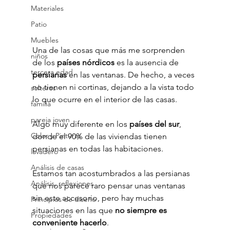
Materiales
Patio
Muebles
Una de las cosas que más me sorprenden 
niños
de los 
países nórdicos
 es la ausencia de 
tercera edad
persianas
 en las ventanas. De hecho, a veces 
no tienen ni cortinas, dejando a la vista todo 
solteros
lo que ocurre en el interior de las casas.
familia
pareja joven
Algo muy diferente en los 
países del sur
, 
Color y Pinturas
donde el 90% de las viviendas tienen 
persianas en todas las habitaciones.
lavadero
Análisis de casas
Estamos tan acostumbrados a las persianas 
Análisis, reflexiones
que nos parece raro pensar unas ventanas 
sin este accesorio, pero hay muchas 
Principios de diseño
situaciones en las que 
no siempre es 
Propiedades
conveniente hacerlo
.