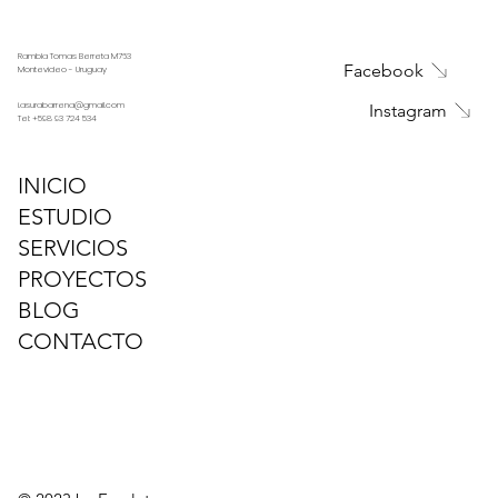
Estar sea perfecto
Rambla Tomas Berreta M763
Facebook
Montevideo - Uruguay
i.asurabarrena@gmail.com
Instagram
Tel:
+598 93 724 534
INICIO
ESTUDIO
SERVICIOS
PROYECTOS
BLOG
CONTACTO