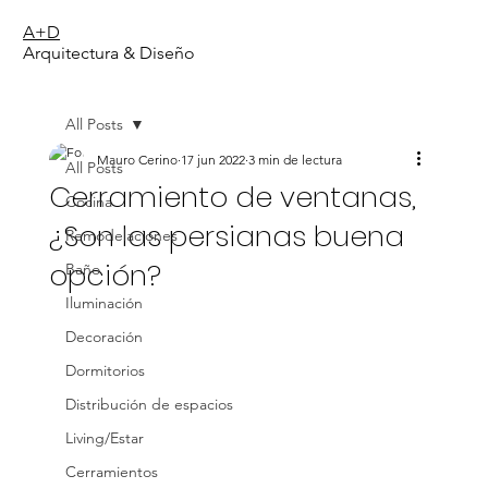
A+D
Arquitectura & Diseño
All Posts
Mauro Cerino
17 jun 2022
3 min de lectura
All Posts
Cerramiento de ventanas,
Cocina
¿Son las persianas buena
Remodelaciones
opción?
Baño
Iluminación
Decoración
Dormitorios
Distribución de espacios
Living/Estar
Cerramientos