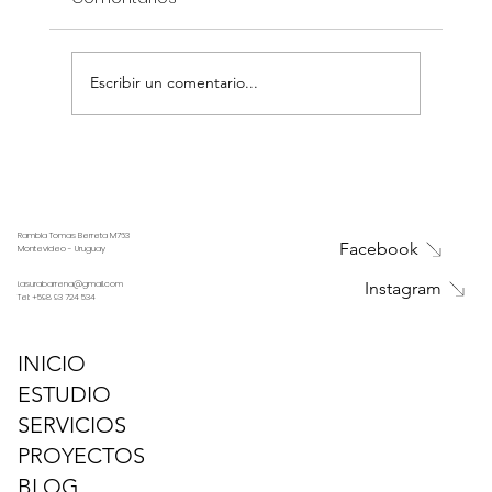
Escribir un comentario...
Ventajas y desventajas de los pisos
de ingeniería
Rambla Tomas Berreta M763
Facebook
Montevideo - Uruguay
i.asurabarrena@gmail.com
Instagram
Tel:
+598 93 724 534
INICIO
ESTUDIO
SERVICIOS
PROYECTOS
BLOG