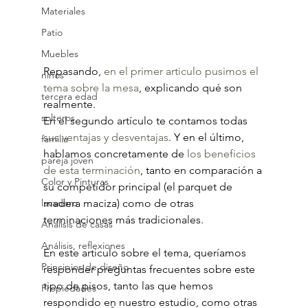
Materiales
Patio
Muebles
Repasando, 
en el primer articulo pusimos el 
niños
tema sobre la mesa
, explicando qué son 
tercera edad
realmente.
solteros
En el segundo artículo te contamos todas 
sus ventajas y desventajas
. Y en el último, 
familia
hablamos concretamente de 
los beneficios 
pareja joven
de esta terminación
, tanto en comparación a 
Color y Pinturas
su competidor principal (el parquet de 
lavadero
madera maciza) como de otras 
terminaciones más tradicionales.
Análisis de casas
Análisis, reflexiones
En este articulo sobre el tema, queríamos 
Principios de diseño
responder preguntas frecuentes sobre este 
tipo de pisos, tanto las que hemos 
Propiedades
respondido en nuestro estudio, como otras 