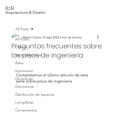
A+D
Arquitectura & Diseño
All Posts
Mauro Cerino
19 sept 2022
4 min de lectura
All Posts
Preguntas frecuentes sobre
Cocina
los pisos de ingeniería
Remodelaciones
Baño
Iluminación
Completamos el último articulo de esta 
Decoración
serie sobre pisos de ingeniería.
Dormitorios
Distribución de espacios
Living/Estar
Cerramientos