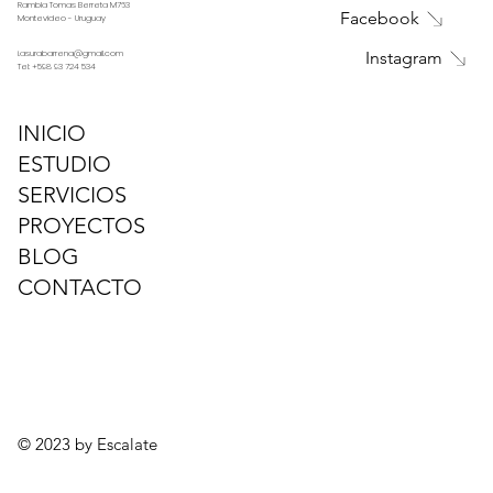
Rambla Tomas Berreta M763
Facebook
Montevideo - Uruguay
i.asurabarrena@gmail.com
Instagram
Tel:
+598 93 724 534
INICIO
ESTUDIO
SERVICIOS
PROYECTOS
BLOG
CONTACTO
© 2023 by Escalate