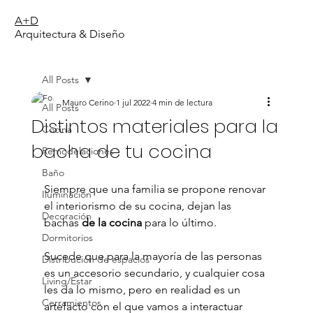
A+D
Arquitectura & Diseño
All Posts
Mauro Cerino
1 jul 2022
4 min de lectura
All Posts
Distintos materiales para la
Cocina
bacha de tu cocina
Remodelaciones
Baño
Siempre que una familia se propone renovar 
Iluminación
el interiorismo de su cocina, dejan las 
Decoración
bachas 
de la cocina
 para lo último.
Dormitorios
Sucede que para la mayoría de las personas 
Distribución de espacios
es un accesorio secundario, y cualquier cosa 
Living/Estar
les da lo mismo, pero en realidad es un 
Cerramientos
artefacto con el que vamos a interactuar 