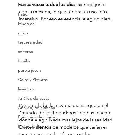
varias veces todos los días
, siendo, junto 
Materiales
con la mesada, lo que tendrá un uso más 
Patio
intensivo. Por eso es esencial elegirlo bien.
Muebles
niños
tercera edad
solteros
familia
pareja joven
Color y Pinturas
lavadero
Análisis de casas
Por otro lado, la mayoría piensa que en el 
Análisis, reflexiones
“mundo de los fregaderos” no hay mucho 
Principios de diseño
donde elegir. Nada más lejos de la realidad. 
Propiedades
Existen 
cientos de modelos
 que varían en 
tamaño, materiales, forma, estilos, 