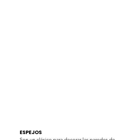
ESPEJOS
Son un clásico para decorar las paredes de 