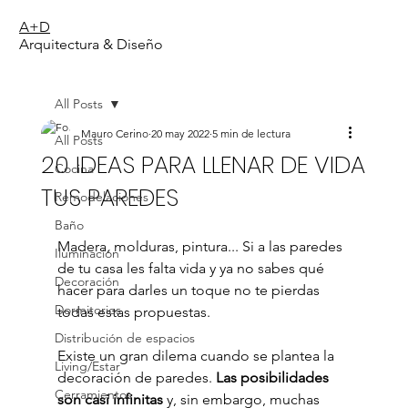
A+D
Arquitectura & Diseño
All Posts
Mauro Cerino
20 may 2022
5 min de lectura
All Posts
20 IDEAS PARA LLENAR DE VIDA
Cocina
TUS PAREDES
Remodelaciones
Baño
Madera, molduras, pintura... Si a las paredes 
Iluminación
de tu casa les falta vida y ya no sabes qué 
Decoración
hacer para darles un toque no te pierdas 
Dormitorios
todas estas propuestas.
Distribución de espacios
Existe un gran dilema cuando se plantea la 
Living/Estar
decoración de paredes. 
Las posibilidades 
Cerramientos
son casi infinitas
 y, sin embargo, muchas 