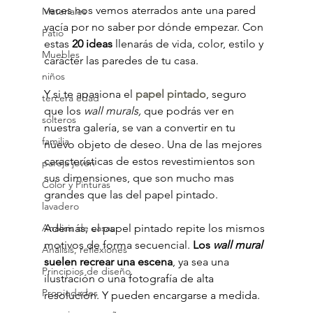
veces nos vemos aterrados ante una pared 
Materiales
vacía por no saber por dónde empezar. Con 
Patio
estas 
20 ideas
 llenarás de vida, color, estilo y 
Muebles
carácter las paredes de tu casa.
niños
Y si te apasiona el 
papel pintado
, seguro 
tercera edad
que los 
wall murals,
 que podrás ver en 
solteros
nuestra galería, se van a convertir en tu 
familia
nuevo objeto de deseo. Una de las mejores 
características de estos revestimientos son 
pareja joven
sus dimensiones, que son mucho mas 
Color y Pinturas
grandes que las del papel pintado.
lavadero
Análisis de casas
Además, el papel pintado repite los mismos 
motivos de forma secuencial. 
Los 
wall mural
Análisis, reflexiones
suelen recrear una escena
, ya sea una 
Principios de diseño
ilustración o una fotografía de alta 
Propiedades
resolución. Y pueden encargarse a medida.