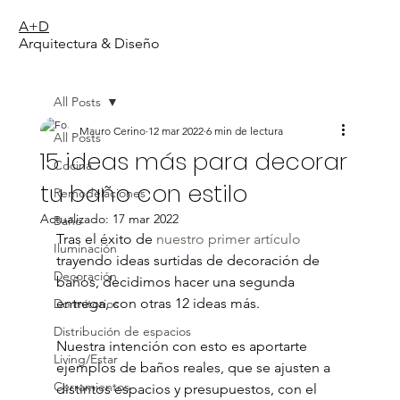
A+D
Arquitectura & Diseño
All Posts
Mauro Cerino
12 mar 2022
6 min de lectura
All Posts
15 ideas más para decorar
Cocina
tu baño con estilo
Remodelaciones
Actualizado:
17 mar 2022
Baño
Tras el éxito de 
nuestro primer artículo
Iluminación
trayendo ideas surtidas de decoración de 
Decoración
baños, decidimos hacer una segunda 
entrega, con otras 12 ideas más.
Dormitorios
Distribución de espacios
Nuestra intención con esto es aportarte 
Living/Estar
ejemplos de baños reales, que se ajusten a 
Cerramientos
distintos espacios y presupuestos, con el 