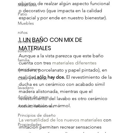
objetivo de realzar algún aspecto funcional 
Materiales
o decorativo (que impacta en la calidad 
Patio
espacial y por ende en nuestro bienestar).
Muebles
niños
1. 
UN BAÑO CON MIX DE 
tercera edad
MATERIALES
solteros
Aunque a la vista parezca que este baño 
familia
cuenta con tres 
materiales diferentes
pareja joven
(madera, porcelanato y papel pintado), en 
realidad 
sólo hay dos.
 El revestimiento de la 
Color y Pinturas
ducha es un cerámico con acabado símil 
lavadero
madera alistonada, mientras que el 
Análisis de casas
revestimiento del lavabo es otro cerámico 
con imitación al mármol.
Análisis, reflexiones
Principios de diseño
La versatilidad de los nuevos materiales
 con 
Propiedades
imitación permiten recrear sensaciones 