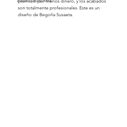
espacios pequeños
premium por menos dinero, y los acabados 
son totalmente profesionales. Este es un 
diseño de Begoña Susaeta.