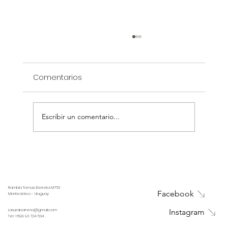
Comentarios
Escribir un comentario...
Beneficios de los pisos de ingeniería
Rambla Tomas Berreta M763
Facebook
Montevideo - Uruguay
i.asurabarrena@gmail.com
Instagram
Tel:
+598 93 724 534