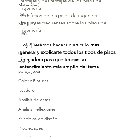
Ventajas y desventajas de los pisos de 
Materiales
ingeniería
Patio
Beneficios de los pisos de ingeniería
Preguntas frecuentes sobre los pisos de 
Muebles
ingeniería
niños
tercera edad
Hoy queremos hacer un artículo 
mas 
general y explicarte todos los tipos de pisos 
solteros
de madera para que tengas un 
familia
entendimiento más amplio del tema.
pareja joven
Color y Pinturas
lavadero
Análisis de casas
Análisis, reflexiones
Principios de diseño
Propiedades