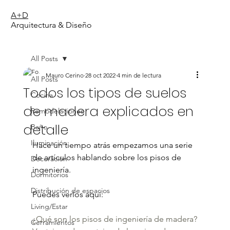
A+D
Arquitectura & Diseño
All Posts
Mauro Cerino
28 oct 2022
4 min de lectura
All Posts
Todos los tipos de suelos
Cocina
de madera explicados en
Remodelaciones
detalle
Baño
Iluminación
Hace un tiempo atrás empezamos una serie 
de artículos hablando sobre los pisos de 
Decoración
ingeniería.
Dormitorios
Distribución de espacios
Puedes verlos aquí:
Living/Estar
¿Qué son los pisos de ingeniería de madera?
Cerramientos